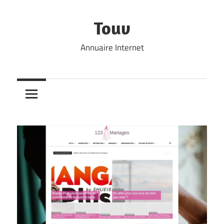
Skip
to
Touv
content
Annuaire Internet