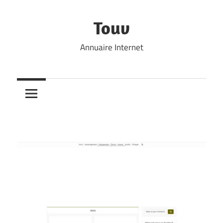
Skip
to
Touv
content
Annuaire Internet