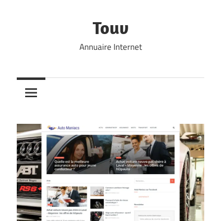
Skip
to
Touv
content
Annuaire Internet