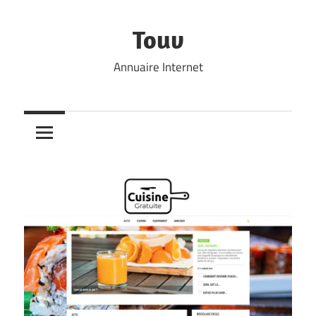
Skip
to
Touv
content
Annuaire Internet