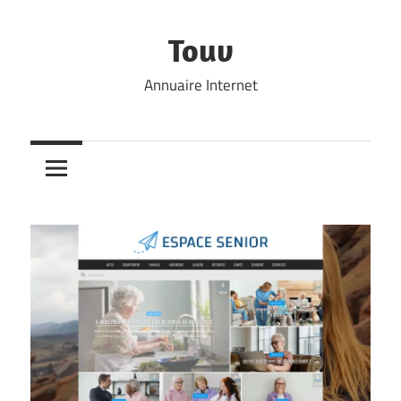
Skip
to
Touv
content
Annuaire Internet