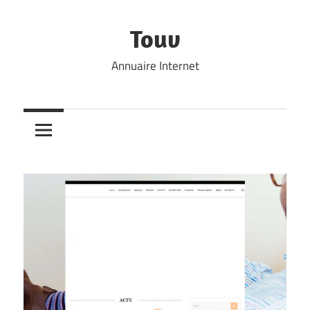
Skip
to
Touv
content
Annuaire Internet