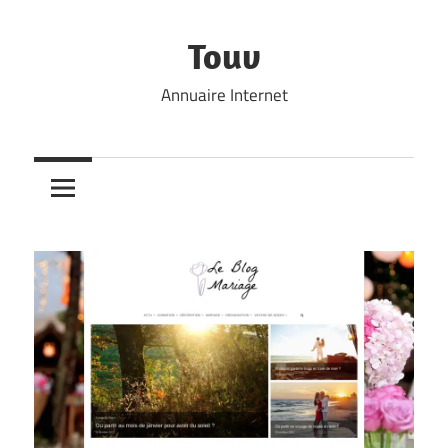
Skip
to
Touv
content
Annuaire Internet