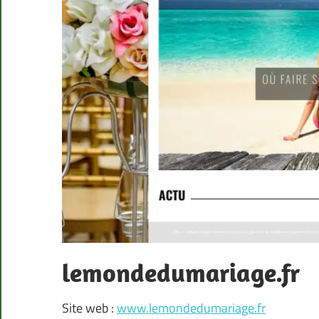
lemondedumariage.fr
Site web :
www.lemondedumariage.fr