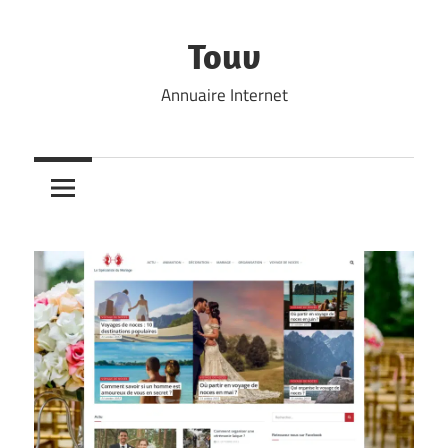
Skip
to
Touv
content
Annuaire Internet