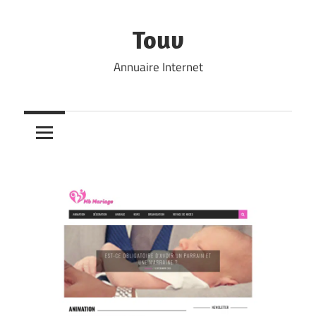
Skip
to
Touv
content
Annuaire Internet