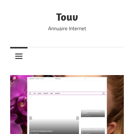
Skip
to
Touv
content
Annuaire Internet