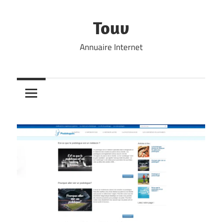
Skip
to
Touv
content
Annuaire Internet