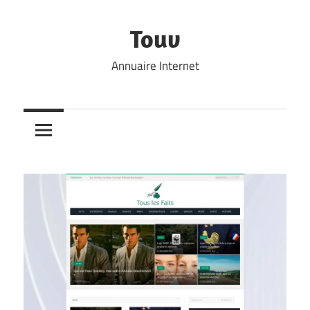
Skip
to
Touv
content
Annuaire Internet