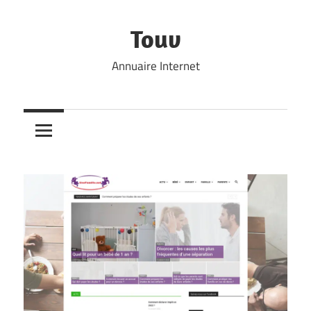
Skip
to
Touv
content
Annuaire Internet